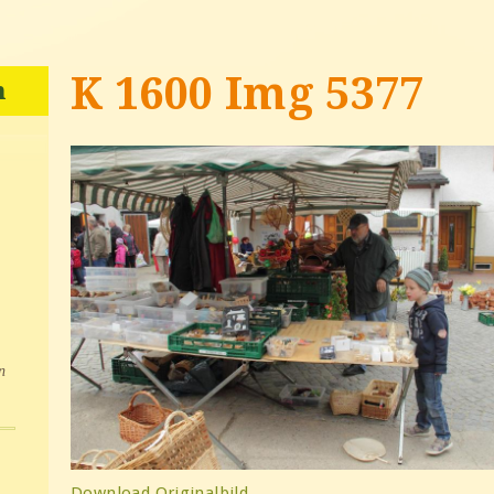
K 1600 Img 5377
n
n
Download Originalbild