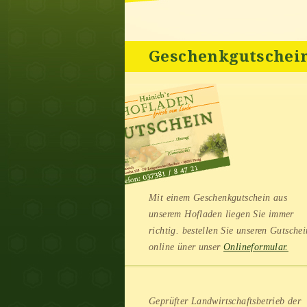
Geschenkgutschei
Mit einem Geschenkgutschein aus
unserem Hofladen liegen Sie immer
richtig. bestellen Sie unseren Gutschei
online üner unser
Onlineformular.
Geprüfter Landwirtschaftsbetrieb der