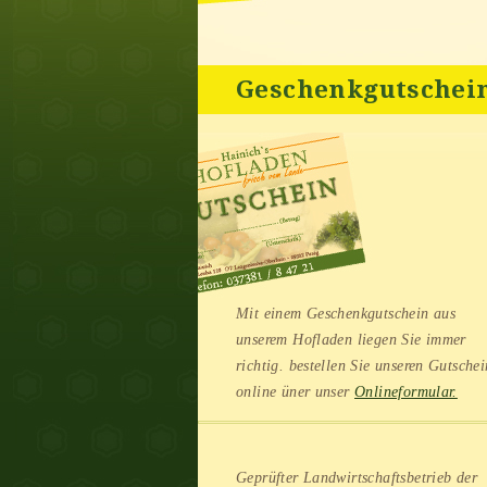
Geschenkgutschei
Mit einem Geschenkgutschein aus
unserem Hofladen liegen Sie immer
richtig. bestellen Sie unseren Gutschei
online üner unser
Onlineformular.
Geprüfter Landwirtschaftsbetrieb der