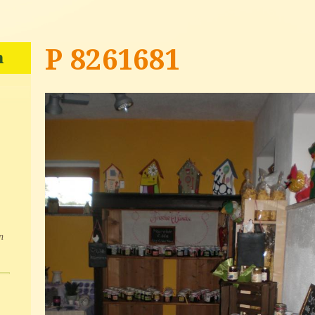
P 8261681
n
n