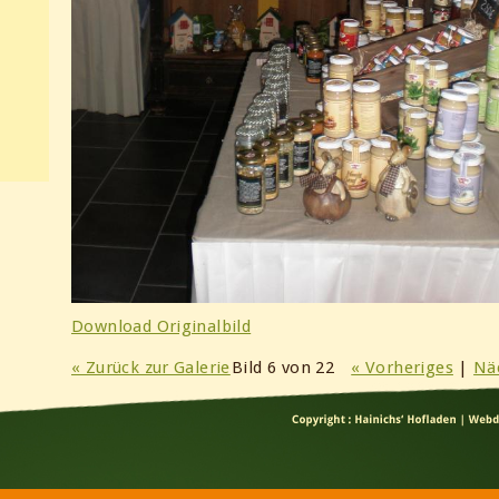
Download Originalbild
« Zurück zur Galerie
Bild 6 von 22
« Vorheriges
|
Nä